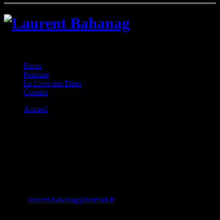
Laurent Bahanag
Encre
Peinture
Le Livre des Dires
Contact
Accueil
Contact
Laurent Bahanag
Contact
E-mail:
laurent.bahanag@hotmail.fr
Copyright © 2026 Laurent Bahanag - Tous droits réservés